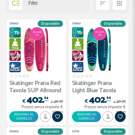

Filtri


SK9003
SK9001
Disponibile
Disponibile
RISPARMIA
RISPARMIA
14%
14%
Skatinger Prana Red
Skatinger Prana
Tavola SUP Allround
Light Blue Tavola
402.
402.
–...
SUP All...
84
86
€
€
381.
95
381.
95
€
€
Prezzo senza imposte:
€
Prezzo senza imposte:
€
330.20
330.21
AGGIUNGI AL
AGGIUNGI AL
CARRELLO
CARRELLO
SK9002
DZ119
Disponibile
Disponibile