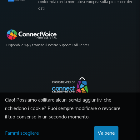
conformità con la normativa europea sulla protezione dei
dati
Disponibile 24/7 tramite il nostro Support Call Center
Ciao! Possiamo abilitare alcuni servizi aggiuntivi che
A global network of manufacturers and distributors supported by powerful
eCommerce
richiedono i cookie? Puoi sempre modificare o revocare
il tuo consenso in un secondo momento.
©Skatinger, All rights reserved - This page was created by
Connect
Marketplace Platform
Fammi scegliere
Va bene