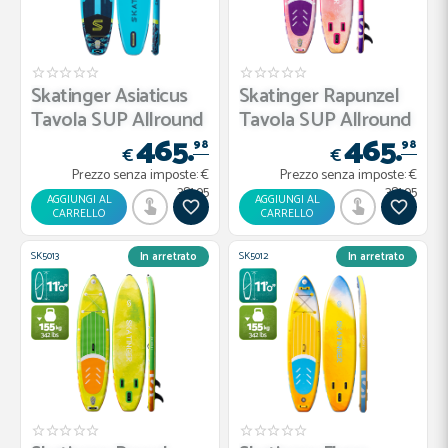
Skatinger Asiaticus
Skatinger Rapunzel
Tavola SUP Allround
Tavola SUP Allround
465.
465.
–...
– ...
98
98
€
€
Prezzo senza imposte:
€
Prezzo senza imposte:
€
381.95
381.95
AGGIUNGI AL
AGGIUNGI AL
CARRELLO
CARRELLO
SK5013
SK5012
In arretrato
In arretrato