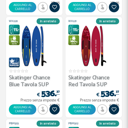
381.95
381.95
AGGIUNGI AL
AGGIUNGI AL
CARRELLO
CARRELLO
WH220
WH221
In arretrato
In arretrato
Skatinger Chance
Skatinger Chance
Blue Tavola SUP
Red Tavola SUP
536.
536.
Allround...
Allround ...
37
37
€
€
Prezzo senza imposte:
€
Prezzo senza imposte:
€
439.65
439.65
AGGIUNGI AL
AGGIUNGI AL
CARRELLO
CARRELLO
PBM503
PBM502
In arretrato
In arretrato