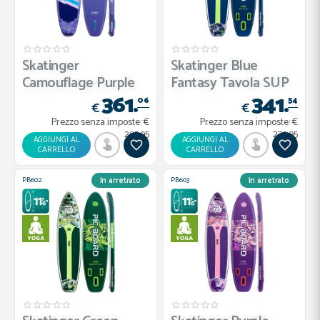
Skatinger
Skatinger Blue
Camouflage Purple
Fantasy Tavola SUP
361.
341.
Tavola SUP Al...
Allroun...
06
54
€
€
Prezzo senza imposte:
€
Prezzo senza imposte:
€
295.95
279.95
AGGIUNGI AL
AGGIUNGI AL
CARRELLO
CARRELLO
PB602
PB603
In arretrato
In arretrato