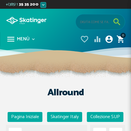
+(385) 1
35 35 200


0





MENÙ

Allround
Pagina Iniziale
Skatinger Italy
Collezione SUP
/
/
/