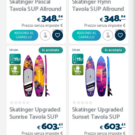
Skatinger Pascal
Skatinger Flynn
Tavola SUP Allround
Tavola SUP Allround
348.
348.
– Fr...
– Cal...
86
86
€
€
Prezzo senza imposte:
€
Prezzo senza imposte:
€
285.95
285.95
AGGIUNGI AL
AGGIUNGI AL
CARRELLO
CARRELLO
SK1200
SK1201
In arretrato
In arretrato
Skatinger Upgraded
Skatinger Upgraded
Sunrise Tavola SUP
Sunset Tavola SUP
603.
603.
All...
Allr...
42
42
€
€
Prezzo senza imposte:
€
Prezzo senza imposte:
€