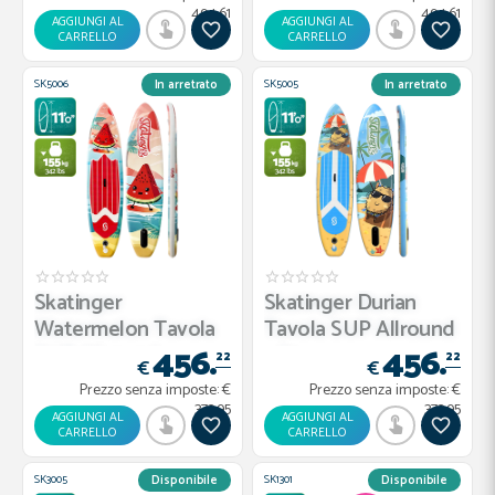
494.61
494.61
AGGIUNGI AL
AGGIUNGI AL
CARRELLO
CARRELLO
SK5006
SK5005
In arretrato
In arretrato
Skatinger
Skatinger Durian
Watermelon Tavola
Tavola SUP Allround
456.
456.
SUP Allround ...
– St...
22
22
€
€
Prezzo senza imposte:
€
Prezzo senza imposte:
€
373.95
373.95
AGGIUNGI AL
AGGIUNGI AL
CARRELLO
CARRELLO
SK3005
SK1301
Disponibile
Disponibile