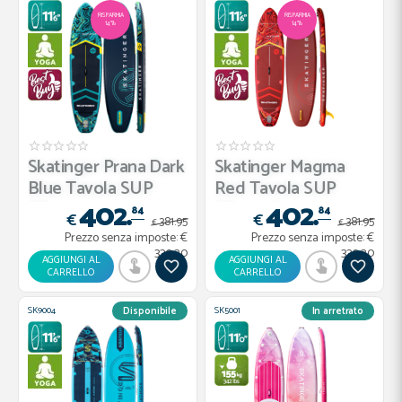
RISPARMIA
RISPARMIA
14%
14%
Skatinger Prana Dark
Skatinger Magma
Blue Tavola SUP
Red Tavola SUP
402.
402.
Allr...
Allround –...
84
84
€
€
381.
95
381.
95
€
€
Prezzo senza imposte:
€
Prezzo senza imposte:
€
330.20
330.20
AGGIUNGI AL
AGGIUNGI AL
CARRELLO
CARRELLO
SK9004
SK5001
Disponibile
In arretrato