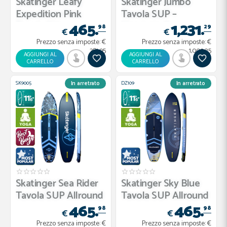
Skatinger Leafy
Skatinger Jumbo
Expedition Pink
Tavola SUP –
465.
1,231.
Tavola SU...
Massiccia, S...
98
29
€
€
Prezzo senza imposte:
€
Prezzo senza imposte:
€
381.95
1,009.25
AGGIUNGI AL
AGGIUNGI AL
CARRELLO
CARRELLO
SK9005
DZ109
In arretrato
In arretrato
Skatinger Sea Rider
Skatinger Sky Blue
Tavola SUP Allround
Tavola SUP Allround
465.
465.
–...
– ...
98
98
€
€
Prezzo senza imposte:
€
Prezzo senza imposte:
€