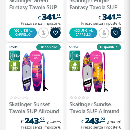
Skatinger Green
Skatinger Purple
Fantasy Tavola SUP
Fantasy Tavola SUP
341.
341.
Allrou...
Allro...
54
54
€
€
Prezzo senza imposte:
€
Prezzo senza imposte:
€
279.95
279.95
AGGIUNGI AL
AGGIUNGI AL
CARRELLO
CARRELLO
SK5015
SK5014
Disponibile
Disponibile
RISPARMIA
RISPARMIA
29%
29%
Skatinger Sunset
Skatinger Sunrise
Tavola SUP Allround
Tavola SUP Allround
243.
243.
– Eq...
– A...
02
02
€
€
280.
46
280.
46
€
€
Prezzo senza imposte:
€
Prezzo senza imposte:
€