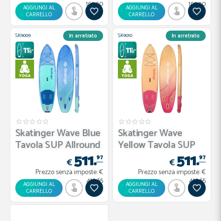
199.20
199.20
AGGIUNGI AL
AGGIUNGI AL
CARRELLO
CARRELLO
SK9009
SK9010
In arretrato
In arretrato
Skatinger Wave Blue
Skatinger Wave
Tavola SUP Allround
Yellow Tavola SUP
511.
511.
–...
Allround...
97
97
€
€
Prezzo senza imposte:
€
Prezzo senza imposte:
€
419.65
419.65
AGGIUNGI AL
AGGIUNGI AL
CARRELLO
CARRELLO