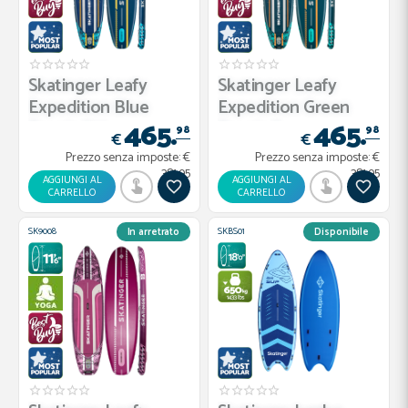
Skatinger Leafy
Skatinger Leafy
Expedition Blue
Expedition Green
465.
465.
Tavola SU...
Tavola S...
98
98
€
€
Prezzo senza imposte:
€
Prezzo senza imposte:
€
381.95
381.95
AGGIUNGI AL
AGGIUNGI AL
CARRELLO
CARRELLO
SK9008
SKBS01
In arretrato
Disponibile