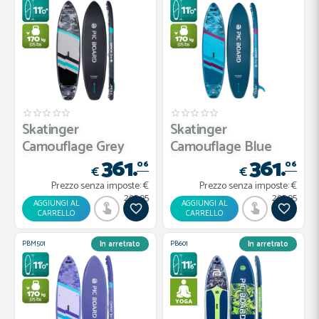
Skatinger
Skatinger
Camouflage Grey
Camouflage Blue
361.
361.
Tavola SUP Allr...
Tavola SUP Allr...
06
06
€
€
Prezzo senza imposte:
€
Prezzo senza imposte:
€
295.95
295.95
AGGIUNGI AL
AGGIUNGI AL
CARRELLO
CARRELLO
PBM501
PB601
In arretrato
In arretrato