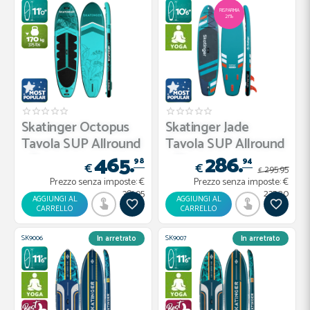
RISPARMIA
21%
Skatinger Octopus
Skatinger Jade
Tavola SUP Allround
Tavola SUP Allround
465.
286.
– P...
– Eleg...
98
94
€
€
295.
95
€
Prezzo senza imposte:
€
Prezzo senza imposte:
€
381.95
235.20
AGGIUNGI AL
AGGIUNGI AL
CARRELLO
CARRELLO
SK9006
SK9007
In arretrato
In arretrato