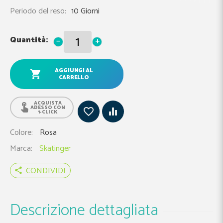
Periodo del reso:
10 Giorni
Quantità:
−
+
AGGIUNGI AL
CARRELLO
ACQUISTA
ADESSO CON
1-CLICK
Colore
Rosa
Marca
Skatinger
CONDIVIDI
share
Descrizione dettagliata