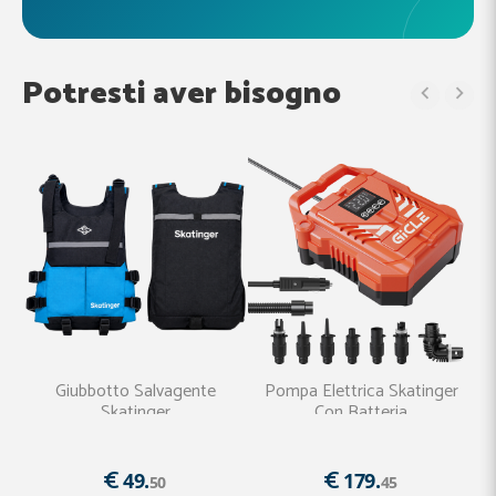
Potresti aver bisogno


Pompa Elettrica Skatinger
Skatinger Pagaia SUP in
Con Batteria
Fibra di Vetro
€
€
179.
84.
45
95