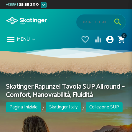
+(385) 1
35 35 200


0





MENÙ

Skatinger Rapunzel Tavola SUP Allround –
Comfort, Manovrabilità, Fluidità
Pagina Iniziale
Skatinger Italy
Collezione SUP
/
/
Allround
/
/