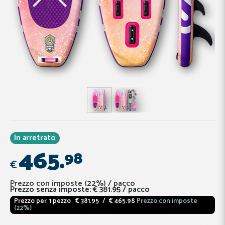
In arretrato
465.
98
€
Prezzo con imposte (22%)
/
pacco
Prezzo senza imposte:
€ 381.95
/ pacco
Prezzo per
1 pezzo
€ 381.95
/
€ 465.98
Prezzo con imposte
(22%)