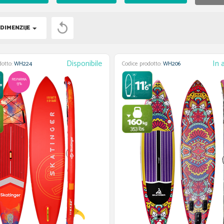

DIMENZIJE
Disponibile
In 
dotto:
WH224
Codice prodotto:
WH206
RISPARMIA
13%