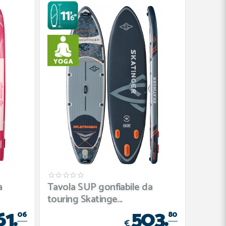
a
Tavola SUP gonfiabile da
touring Skatinge...
61.
503.
06
80
€