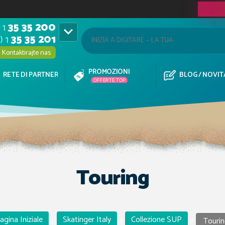
 1
35 35 200

) 1
35 35 201
Kontaktirajte nas
PROMOZIONI
RETE DI PARTNER
BLOG / NOVIT
OFFERTE TOP
Touring
agina Iniziale
Skatinger Italy
Collezione SUP
/
/
/
Touri