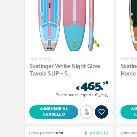
Skatinger White Night Glow
Skatin
Tavola SUP – S...
Horse 
465.
98
€
Prezzo senza imposte:
€ 381.95
AGGIUNGI AL
AG
CARRELLO
C
In arretrato
Codice prodotto:
SK201
Codice pro