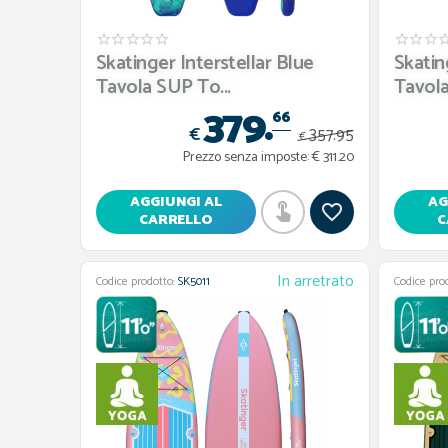
Skatinger Interstellar Blue
Skatin
Tavola SUP To...
Tavola
379.
66
€
357.
95
€
Prezzo senza imposte:
€ 311.20
AGGIUNGI AL
AG
CARRELLO
C
In arretrato
Codice prodotto:
SK5011
Codice pro