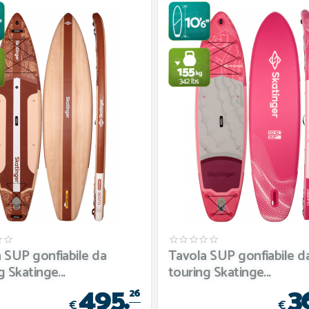
 SUP gonfiabile da
Tavola SUP gonfiabile d
g Skatinge...
touring Skatinge...
495.
3
26
€
€