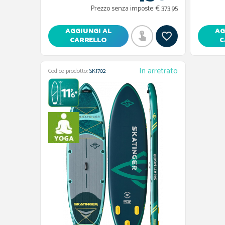
Prezzo senza imposte:
€ 373.95
AGGIUNGI AL
AG
CARRELLO
C
In arretrato
Codice prodotto:
SK1702