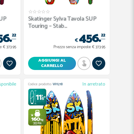
SUP
Skatinger Sylva Tavola SUP
Touring – Stab...
56.
456.
22
22
€
e:
€ 373.95
Prezzo senza imposte:
€ 373.95
AGGIUNGI AL
CARRELLO
sponibile
In arretrato
Codice prodotto:
WH218