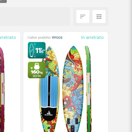


arretrato
In arretrato
Codice prodotto:
WH203