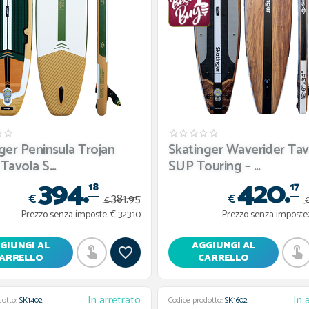
ger Peninsula Trojan
Skatinger Waverider Tav
Tavola S...
SUP Touring – ...
394.
420.
18
17
€
€
381.
95
€
Prezzo senza imposte:
€ 323.10
Prezzo senza imposte:
GIUNGI AL
AGGIUNGI AL
ARRELLO
CARRELLO
In arretrato
In 
dotto:
SK1402
Codice prodotto:
SK1602