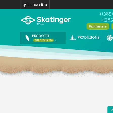
La tua città
+(385)
+(385
Richiamami
PRODOTTI
PRODUZIONE

SUP DI QUALITÀ
P