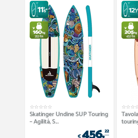
Skatinger Undine SUP Touring
Tavola
– Agilità, S...
tourin
456.
22
€