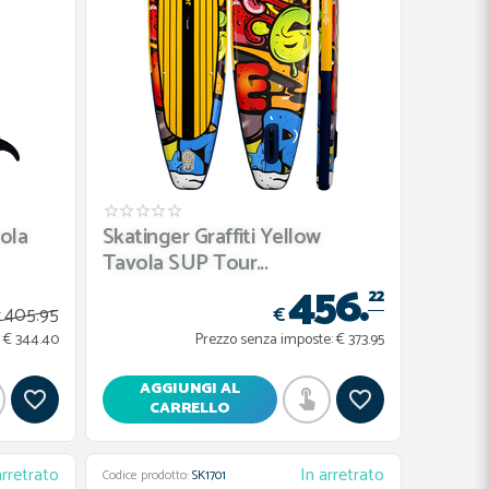
ola
Skatinger Graffiti Yellow
Tavola SUP Tour...
456.
22
€
405.
95
€
€ 344.40
Prezzo senza imposte:
€ 373.95
AGGIUNGI AL
CARRELLO
arretrato
In arretrato
Codice prodotto:
SK1701