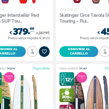
ger Interstellar Red
Skatinger Circe Tavola 
 SUP Tou...
Touring – Flui...
379.
4
66
€
€
357.
95
€
Prezzo senza imposte:
€ 311.20
Prezzo senza impost
GIUNGI AL
AGGIUNGI AL
ARRELLO
CARRELLO
Disponibile
Di
dotto:
SK5019
Codice prodotto:
SK1401
RISPARMIA
RISPARMIA
15%
15%