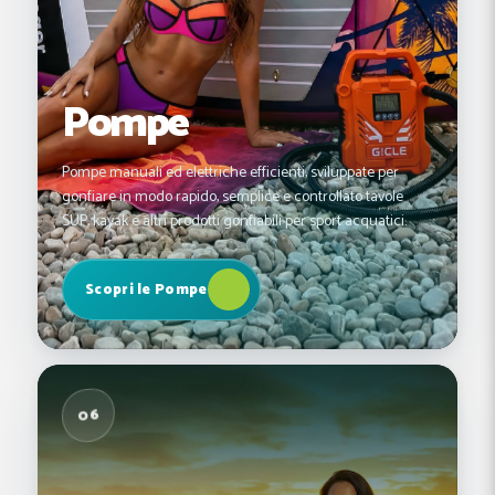
Pompe
Pompe manuali ed elettriche efficienti, sviluppate per
gonfiare in modo rapido, semplice e controllato tavole
SUP, kayak e altri prodotti gonfiabili per sport acquatici.
Scopri le Pompe
06