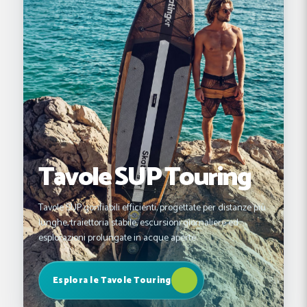
Tavole SUP Touring
Tavole SUP gonfiabili efficienti, progettate per distanze più
lunghe, traiettoria stabile, escursioni giornaliere ed
esplorazioni prolungate in acque aperte.
Esplora le Tavole Touring