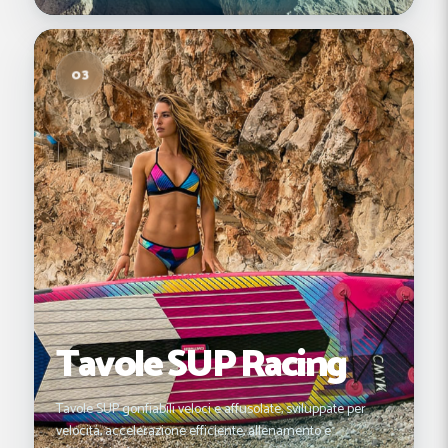
03
Tavole SUP Racing
Tavole SUP gonfiabili veloci e affusolate, sviluppate per
velocità, accelerazione efficiente, allenamento e