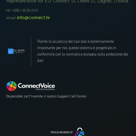
Representative for EU: Connect SI, Cebini 37, Zagreb, Croatia
tel: +385 1 35 35 200
info@connect.hr
email:
Poiché la sicurezza dei tuoi dati è estremamente
importante per noi, questo sistema è progettato in
conformità con la normativa europea sulla protezione dei
dati
Disponibile 24/7 tramite il nostro Support Call Center