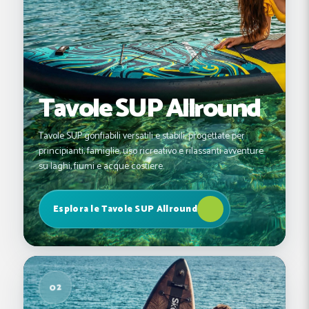
Tavole SUP Allround
Tavole SUP gonfiabili versatili e stabili, progettate per
principianti, famiglie, uso ricreativo e rilassanti avventure
su laghi, fiumi e acque costiere.
Esplora le Tavole SUP Allround
02