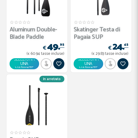
Aluminum Double-
Skatinger Testa di
Blade Paddle
Pagaia SUP
49.
24.
95
45
€
€
(
60.
94
tasse incluse)
(
29.
83
tasse incluse)
€
€
SELEZIONA
SELEZIONA
UNA
UNA
VARIANTE
VARIANTE
In arretrato