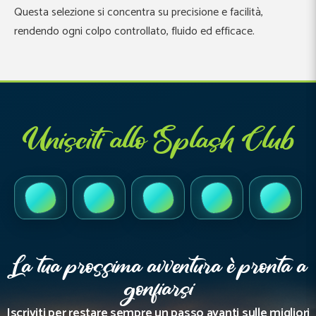
Questa selezione si concentra su precisione e facilità,
rendendo ogni colpo controllato, fluido ed efficace.
Unisciti allo Splash Club
TikTok
Instagram
Facebook
YouTube
LinkedI
La tua prossima avventura è pronta a
gonfiarsi
Iscriviti per restare sempre un passo avanti sulle migliori