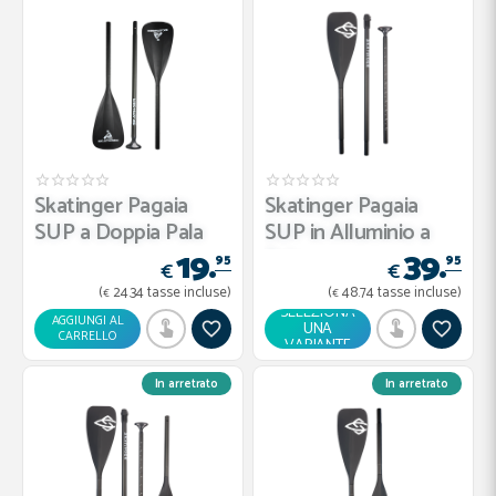
Skatinger Pagaia
Skatinger Pagaia
SUP a Doppia Pala
SUP in Alluminio a
19.
39.
Pala ...
95
95
€
€
(
24.
34
tasse incluse)
(
48.
74
tasse incluse)
€
€
SELEZIONA
AGGIUNGI AL
UNA
CARRELLO
VARIANTE
In arretrato
In arretrato