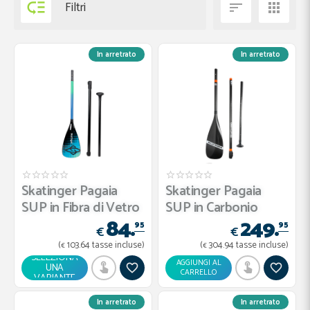

Filtri


In arretrato
In arretrato
Skatinger Pagaia
Skatinger Pagaia
SUP in Fibra di Vetro
SUP in Carbonio
84.
249.
95
95
€
€
(
103.
64
tasse incluse)
(
304.
94
tasse incluse)
€
€
SELEZIONA
AGGIUNGI AL
UNA
CARRELLO
VARIANTE
In arretrato
In arretrato