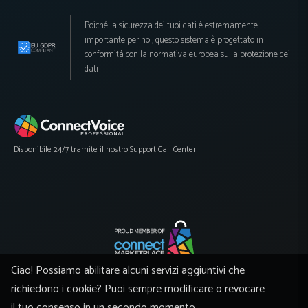
Poiché la sicurezza dei tuoi dati è estremamente
importante per noi, questo sistema è progettato in
conformità con la normativa europea sulla protezione dei
dati
Disponibile 24/7 tramite il nostro Support Call Center
Ciao! Possiamo abilitare alcuni servizi aggiuntivi che
A global network of manufacturers and distributors supported by powerful
eCommerce
richiedono i cookie? Puoi sempre modificare o revocare
il tuo consenso in un secondo momento.
©Skatinger, All rights reserved - This page was created by
Connect