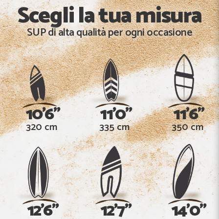
Scegli la tua misura
SUP di alta qualità per ogni occasione
10'6"
11'0"
11'6"
320 cm
335 cm
350 cm
12'6"
12'7"
14'0"