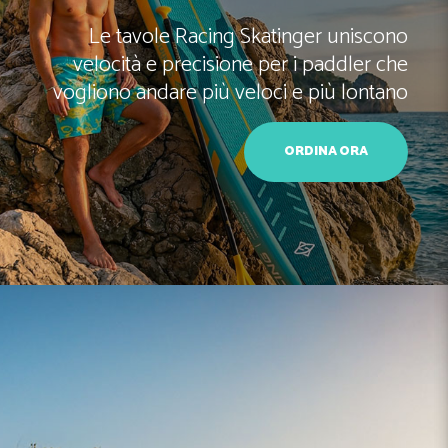
Ghiaccio
Skatinger inflatable yoga mats deliver
stability and comfort, turning any water
Le vasche gonfiabili per bagno di
ghiaccio Skatinger offrono un recupero
surface into a serene practice space
rinfrescante e portatile ovunque ti trovi
ORDER NOW
ORDINA ORA