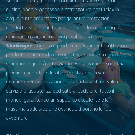
Scopri la nostra gamma completa di tavole SUP di
qualità, pagaie, accessori e attrezzature per il relax in
acqua, tutte progettate per garantire prestazioni,
comfort e stile — che tu stia esplorando laghi tranquilli,
mari aperti o praticando yoga sull’acqua.
Skatinger
progetta e produce internamente tutti i suoi
prodotti, assicurando che ogni tavola soddisfi rigorosi
standard di qualità. Utilizziamo esclusivamente materiali
premium per offrire durata e prestazioni elevate.
Offriamo personalizzazioni per adattarsi al tuo stile e un
servizio di assistenza dedicato ai paddler di tutto il
mondo, garantendo un supporto eccellente e la
massima soddisfazione ovunque ti portino le tue
avventure.