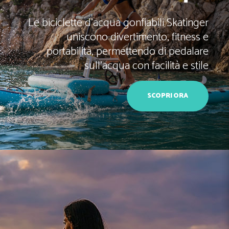
Le biciclette d’acqua gonfiabili Skatinger
uniscono divertimento, fitness e
portabilità, permettendo di pedalare
sull’acqua con facilità e stile
SCOPRI ORA