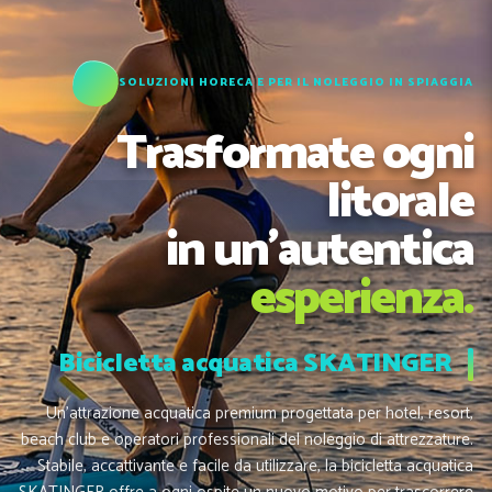
SOLUZIONI HORECA E PER IL NOLEGGIO IN SPIAGGIA
Trasformate ogni
litorale
in un’autentica
esperienza.
Bicicletta acquatica SKATINGER
Un’attrazione acquatica premium progettata per hotel, resort,
beach club e operatori professionali del noleggio di attrezzature.
Stabile, accattivante e facile da utilizzare, la bicicletta acquatica