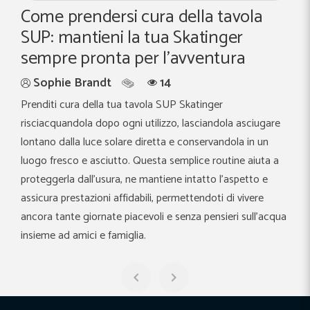
Perché scegliere Skatinger SUP?
Sebastian Wilken
14
Scopri perché le tavole SUP Skatinger sono la scelta
ideale per le acque europee, gli amanti della natura e gli
avventurieri di ogni giorno. Progettate per offrire
prestazioni elevate, costruite per resistere alle condizioni
reali e adatte a ogni livello di esperienza, le tavole
Skatinger ti permettono di andare più lontano, pagaiare
con maggiore sicurezza ed esplorare liberamente,
ovunque ti porti il viaggio.
a

