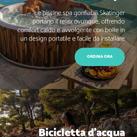
Le piscine spa gonfiabili Skatinger
portano il relax ovunque, offrendo
comfort caldo e avvolgente con bolle in
un design portatile e facile da installare
ORDINA ORA
Bicicletta d’acqua