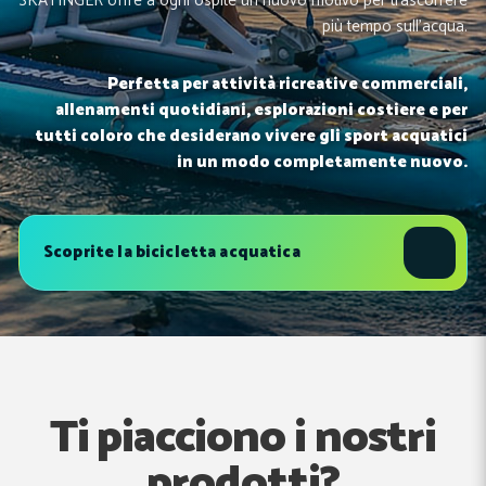
SKATINGER offre a ogni ospite un nuovo motivo per trascorrere
più tempo sull’acqua.
Perfetta per attività ricreative commerciali,
allenamenti quotidiani, esplorazioni costiere e per
tutti coloro che desiderano vivere gli sport acquatici
in un modo completamente nuovo.
Scoprite la bicicletta acquatica
Ti piacciono i nostri
prodotti?