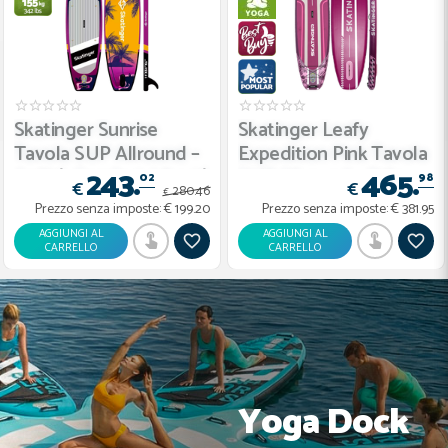

Skatinger Leafy
Skatinger Sky Blue
Expedition Pink Tavola
Tavola SUP Allround –
465.
465.
SUP Allround – Stile,
Equilibrio, Precisione e
98
98
€
€
Stabilità, Resistenza
Comfort
Prezzo senza imposte:
€ 381.95
Prezzo senza imposte:
€ 381.95
AGGIUNGI AL
AGGIUNGI AL
CARRELLO
CARRELLO
Yoga Dock