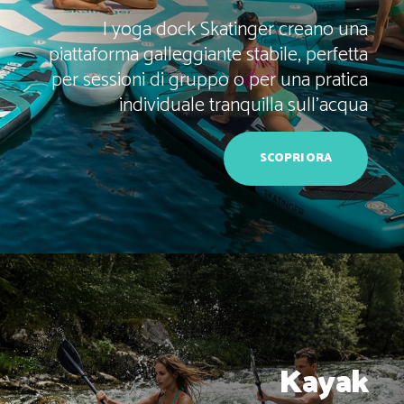
I yoga dock Skatinger creano una
piattaforma galleggiante stabile, perfetta
per sessioni di gruppo o per una pratica
individuale tranquilla sull’acqua
SCOPRI ORA