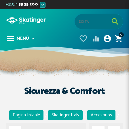
+(385) 1
35 35 200


0





MENÙ

Sicurezza & Comfort
Pagina Iniziale
Skatinger Italy
Accesorios
/
/
/