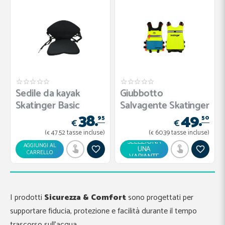
Sedile da kayak
Giubbotto
Skatinger Basic
Salvagente Skatinger
38.
49.
95
50
€
€
(
47.
52
tasse incluse)
(
60.
39
tasse incluse)
€
€
SELEZIONA
AGGIUNGI AL
UNA
CARRELLO
VARIANTE
I prodotti
Sicurezza & Comfort
sono progettati per
supportare fiducia, protezione e facilità durante il tempo
trascorso sull’acqua.