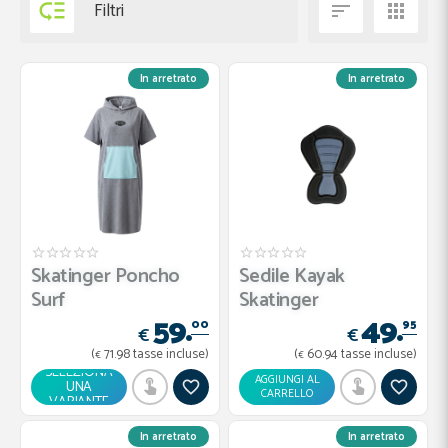

Filtri


In arretrato
In arretrato
Skatinger Poncho
Sedile Kayak
Surf
Skatinger
59.
49.
00
95
€
€
(
71.
98
tasse incluse)
(
60.
94
tasse incluse)
€
€
SELEZIONA
AGGIUNGI AL
UNA
CARRELLO
VARIANTE
In arretrato
In arretrato