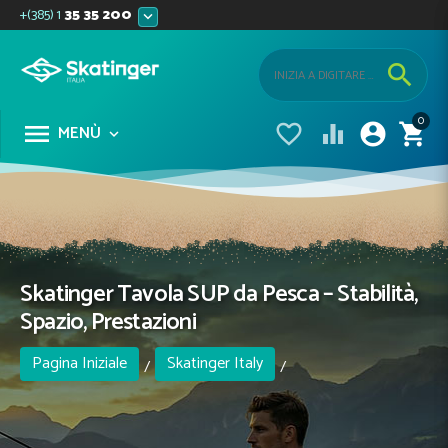
+(385) 1
35 35 200


0





MENÙ

Skatinger Tavola SUP da Pesca – Stabilità,
Spazio, Prestazioni
Pagina Iniziale
Skatinger Italy
/
/
Tavola da Pesca SUP
/