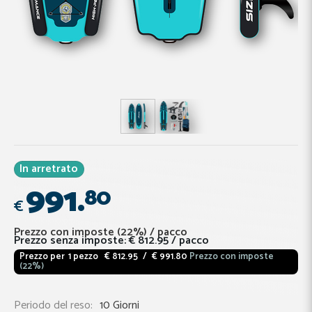
In arretrato
991.
80
€
Prezzo con imposte (22%)
/
pacco
Prezzo senza imposte:
€ 812.95
/ pacco
Prezzo per
1 pezzo
€ 812.95
/
€ 991.80
Prezzo con imposte
(22%)
Periodo del reso:
10 Giorni