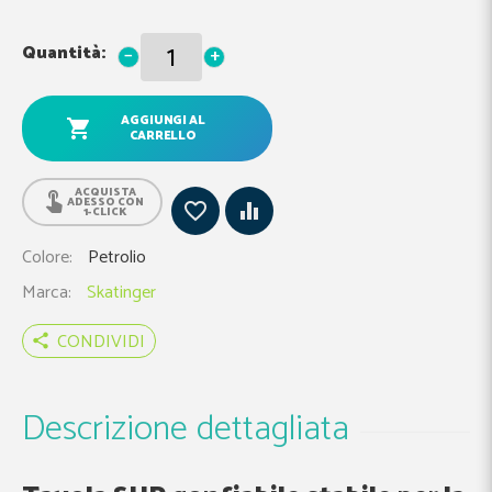
Quantità:
−
+
AGGIUNGI AL
CARRELLO
ACQUISTA
ADESSO CON
1-CLICK
Colore
Petrolio
Marca
Skatinger
CONDIVIDI
share
Descrizione dettagliata