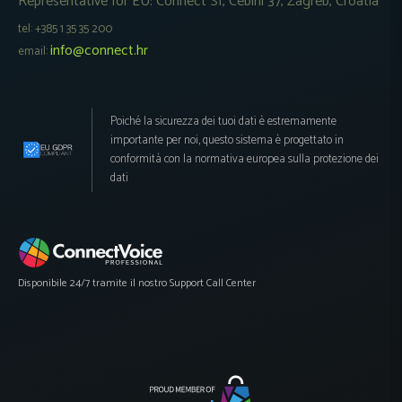
Representative for EU: Connect SI, Cebini 37, Zagreb, Croatia
tel: +385 1 35 35 200
info@connect.hr
email:
Poiché la sicurezza dei tuoi dati è estremamente
importante per noi, questo sistema è progettato in
conformità con la normativa europea sulla protezione dei
dati
Disponibile 24/7 tramite il nostro Support Call Center