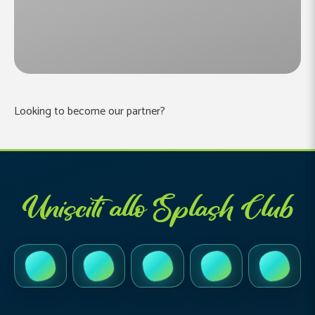
Looking to become our partner?
Unisciti allo Splash Club
TikTok
Instagram
Facebook
YouTube
LinkedI