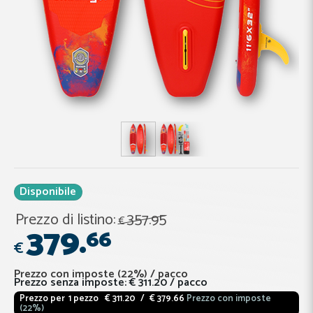
Disponibile
Prezzo di listino:
357.
95
€
379.
66
€
Prezzo con imposte (22%)
/
pacco
Prezzo senza imposte:
€ 311.20
/ pacco
Prezzo per
1 pezzo
€ 311.20
/
€ 379.66
Prezzo con imposte
(22%)