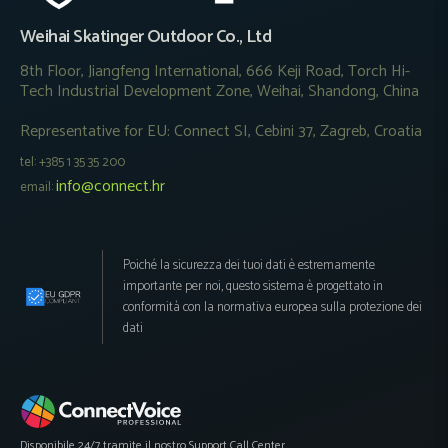
Weihai Skatinger Outdoor Co., Ltd
8th Floor, Jiangfeng International, 666 Keji Road, Torch Hi-
Tech Industrial Development Zone, Weihai, Shandong, China
Representative for EU: Connect SI, Cebini 37, Zagreb, Croatia
tel: +385 1 35 35 200
info@connect.hr
email:
Poiché la sicurezza dei tuoi dati è estremamente
importante per noi, questo sistema è progettato in
conformità con la normativa europea sulla protezione dei
dati
Disponibile 24/7 tramite il nostro Support Call Center