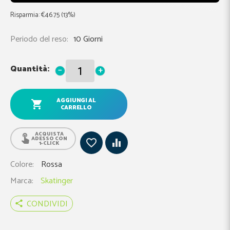
Risparmia: €
46.
75
(
13
%)
Periodo del reso:
10 Giorni
Quantità:
−
+
AGGIUNGI AL
CARRELLO
ACQUISTA
ADESSO CON
1-CLICK
Colore
Rossa
Marca
Skatinger
CONDIVIDI
share