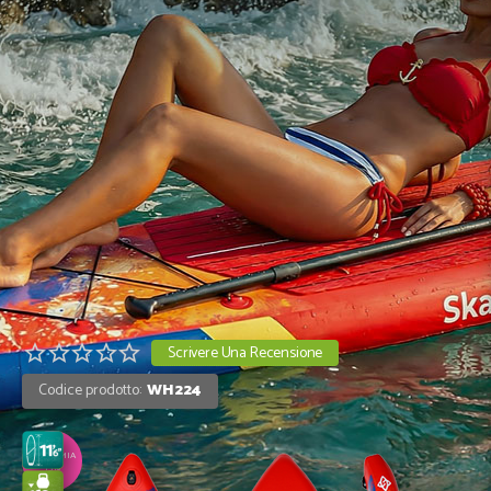
RISPARMIA
13%
Scrivere Una Recensione
Codice prodotto:
WH224