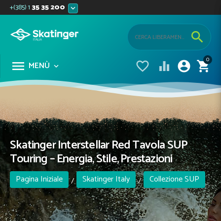
+(385) 1
35 35 200


0





MENÙ

Skatinger Interstellar Red Tavola SUP
Touring – Energia, Stile, Prestazioni
Pagina Iniziale
Skatinger Italy
Collezione SUP
/
/
Touring
/
/